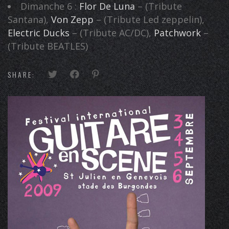
Dimanche 6 :
Flor De Luna
– (Tribute
Santana),
Von Zepp
– (Tribute Led zeppelin),
Electric Ducks
– (Tribute AC/DC),
Patchwork
–
(Tribute BEATLES)
SHARE: